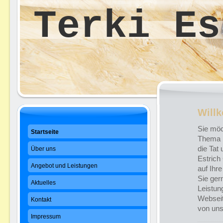
Terki Es
Will
Sie möc
Startseite
Thema 
die Tat
Über uns
Estrich
Angebot und Leistungen
auf Ihr
Sie ger
Aktuelles
Leistun
Webseit
Kontakt
von uns
Impressum