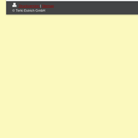
Druckversion
|
Sitemap
© Terki Estrich GmbH